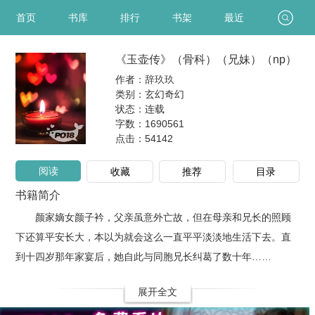
首页
书库
排行
书架
最近
《玉壶传》（骨科）（兄妹）（np）
作者：辞玖玖
类别：玄幻奇幻
状态：连载
字数：1690561
点击：
54142
阅读
收藏
推荐
目录
书籍简介
颜家嫡女颜子衿，父亲虽意外亡故，但在母亲和兄长的照顾
下还算平安长大，本以为就会这么一直平平淡淡地生活下去。直
到十四岁那年家宴后，她自此与同胞兄长纠葛了数十年……
展开全文