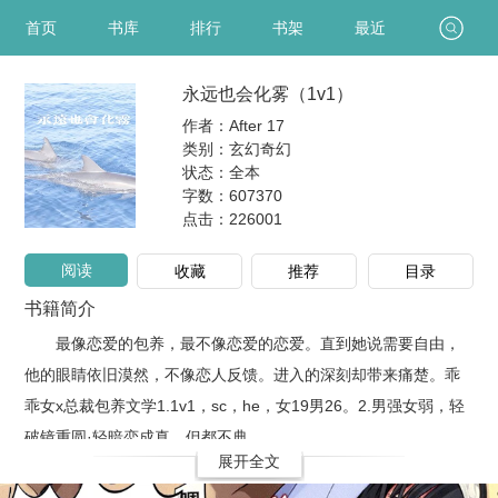
首页
书库
排行
书架
最近
永远也会化雾（1v1）
作者：After 17
类别：玄幻奇幻
状态：全本
字数：607370
点击：
226001
阅读
收藏
推荐
目录
书籍简介
最像恋爱的包养，最不像恋爱的恋爱。直到她说需要自由，
他的眼睛依旧漠然，不像恋人反馈。进入的深刻却带来痛楚。乖
乖女x总裁包养文学1.1v1，sc，he，女19男26。2.男强女弱，轻
破镜重圆·轻暗恋成真，但都不典..
展开全文