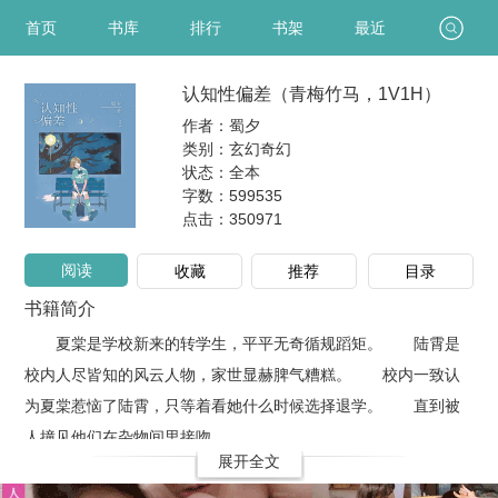
首页
书库
排行
书架
最近
认知性偏差（青梅竹马，1V1H）
作者：蜀夕
类别：玄幻奇幻
状态：全本
字数：599535
点击：
350971
阅读
收藏
推荐
目录
书籍简介
夏棠是学校新来的转学生，平平无奇循规蹈矩。 陆霄是
校内人尽皆知的风云人物，家世显赫脾气糟糕。 校内一致认
为夏棠惹恼了陆霄，只等着看她什么时候选择退学。 直到被
人撞见他们在杂物间里接吻。 ..
展开全文