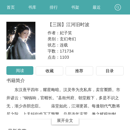
首页
书库
排行
书架
最近
【三国】江河旧时波
作者：妃子笑
类别：玄幻奇幻
状态：连载
字数：171734
点击：
1103
阅读
收藏
推荐
目录
书籍简介
东汉熹平四年，耀星晦暗。汉灵帝为充私库，卖官鬻爵。市
井谚云：“铜钱响，官帽长。”县衙州府、朝堂殿下，多是不识之
无，渐少赤胆忠臣。 庙堂如此，江湖更甚。每逢朝代气数将
尽之际，上天好似也下了预警，总是连年灾荒。兼之赋税如豺，
展开全文
胥吏似虎，以至家破。卖儿鬻女、易子而食，只见白骨露于野，