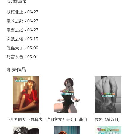
千里无鸡鸣。 同年春正月，京师雒阳一户世家大族诞了一位
最新章节
女婴，有道谶言曰：“火凰唳，始更新，坤德兴，雏龙起。”
扶棺北上 - 06-27
袁术之死 - 06-27
袁曹之战 - 06-27
诛贼之诏 - 05-15
傀儡天子 - 05-06
巧言令色 - 05-01
相关作品
你男朋友下面真大
当H文女配开始自暴自
房客（糙汉H）
（校园 np 高h）
弃（NP，高H）