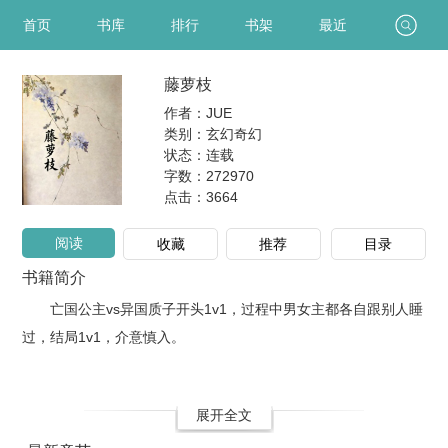
首页
书库
排行
书架
最近
藤萝枝
作者：JUE
类别：玄幻奇幻
状态：连载
字数：272970
点击：
3664
阅读
收藏
推荐
目录
书籍简介
亡国公主vs异国质子开头1v1，过程中男女主都各自跟别人睡
过，结局1v1，介意慎入。
展开全文