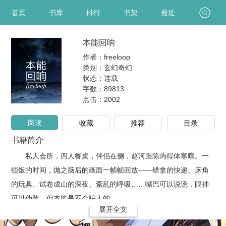
首页
书库
排行
书架
最近
本能回响
作者：freeloop
类别：玄幻奇幻
状态：连载
字数：89813
点击：
2002
阅读
收藏
推荐
目录
书籍简介
私人会所，四人餐桌，伴侣在侧，赵河跟陈屿得体寒暄。一
顿饭的时间，抛之脑后的画面一帧帧回放——错拿的快递、床角
的玩具、试卷成山的深夜、紊乱的呼吸……嘴巴可以说谎，眼神
可以伪装。但本能是不会骗人的。
展开全文