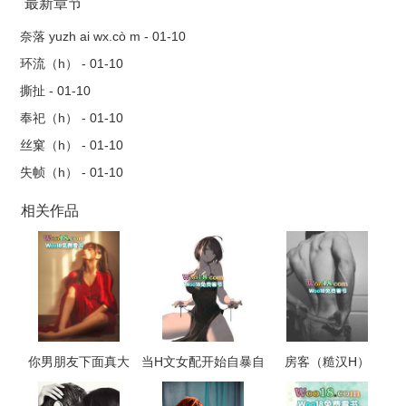
偏执大佬诱捕器。顺从他时，他柔情脉脉，恨不能将全世界送给
最新章节
她；反抗他时，他便如同狂风暴雨，不将她搓磨一番不罢休。她
奈落 yuzh ai wx.cò m - 01-10
想到了逃！第一次逃走，在火车站被他带回，他说“扬扬…我不想
环流（h） - 01-10
强迫你，一切都是你逼我的。”第二次逃走，他将她关在房间内一
撕扯 - 01-10
个月，调教她如何做一个合格的情人。第三次逃走，他跪地紧拥
奉祀（h） - 01-10
她，苦苦哀求，“我只想要你爱我，扬扬，求你，不要抛弃我…”人
丝窠（h） - 01-10
人都说，她是他精心饲喂的金丝雀。她却知道，这场游戏里，主
失帧（h） - 01-10
动权绝不能全有他说了算。她要迂回着将她的颈绳拴在他的颈
上。双向救赎｜强取豪夺｜小白花遇见大灰狼
相关作品
你男朋友下面真大
当H文女配开始自暴自
房客（糙汉H）
（校园 np 高h）
弃（NP，高H）