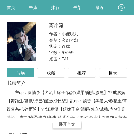
首页
书库
排行
书架
最近
离岸流
作者：小催呗儿
类别：玄幻奇幻
状态：连载
字数：97059
点击：
741
阅读
收藏
推荐
目录
书籍简介
主cp：秦慎予【名流世家子/优雅/温柔/偏执/腹黑】??戚素扬
【舞蹈生/幽默/拧巴/倔强/成长型】副cp：魏晋【黑道大佬/稳重/背
景复杂/心达而险】??江寒漪【落魄千金/清醒/独立/成熟/内省】剧
情流：虐文/酸涩/狗血/商战/派系斗争/地缘政治/宏大叙事前面节奏
展开全文
有点慢，后面就快了舞蹈生戚素扬做梦也想不到，自己竟会变成