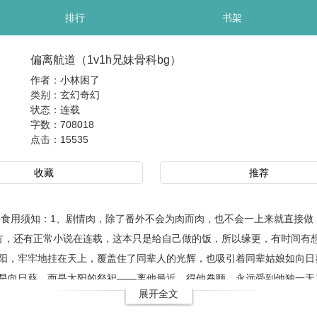
排行
书架
偏离航道（1v1h兄妹骨科bg）
作者：小林困了
类别：玄幻奇幻
状态：连载
字数：708018
点击：
15535
收藏
推荐
食用须知：1、剧情肉，除了番外不会为肉而肉，也不会一上来就直接做
方，还有正常小说在连载，这本只是给自己做的饭，所以缘更，有时间有想
阳，牢牢地挂在天上，覆盖住了同辈人的光辉，也吸引着同辈姑娘如向日
是向日葵，而是太阳的祭祀——离他最近，得他眷顾，永远受到他独一无
展开全文