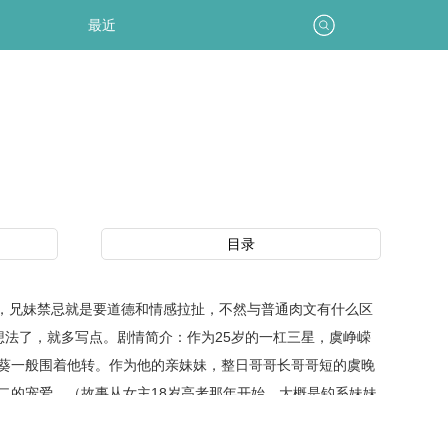
最近
目录
，兄妹禁忌就是要道德和情感拉扯，不然与普通肉文有什么区
法了，就多写点。剧情简介：作为25岁的一杠三星，虞峥嵘
葵一般围着他转。作为他的亲妹妹，整日哥哥长哥哥短的虞晚
二的宠爱。（故事从女主18岁高考那年开始，大概是钓系妹妹