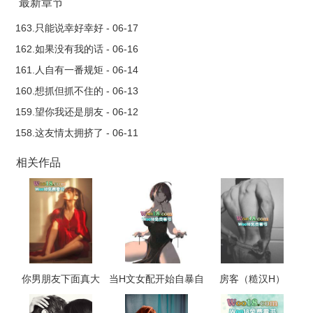
林茉尔醉得人畜不分。她死死抓着发小中最沉默寡言的那个，眼
最新章节
泪鼻涕一把流，说出了老早就想对杨澍说的话，殊不知杨澍本人
163.只能说幸好幸好 - 06-17
早已喝得不省人事。多年以后，林茉尔从大都市逃回了小城，彼
162.如果没有我的话 - 06-16
时发小们大多都成了家，可杨澍没有，那人也没有。被逼婚逼急
161.人自有一番规矩 - 06-14
了的林茉尔干脆一拍脑门儿和那人领了证，杨澍知道后终于急
160.想抓但抓不住的 - 06-13
了。林茉尔原以为自己要这样鸡飞狗跳地、和杨澍纠缠一辈子，
159.望你我还是朋友 - 06-12
不料那人突然喝了个酩酊大醉，然后抓着她衣领骂：“你个提裤子
158.这友情太拥挤了 - 06-11
不认人的渣女。”......双Cdirty talk ×sweet talk √表面高冷的搞笑女
× 自我攻略的闷骚男前记者现无业游民 × 深夜食堂料理仙人......会
相关作品
在10万字左右结束送给友人A也送给那天的酒（关于为什么老是用
酒推动发展
你男朋友下面真大
当H文女配开始自暴自
房客（糙汉H）
（校园 np 高h）
弃（NP，高H）