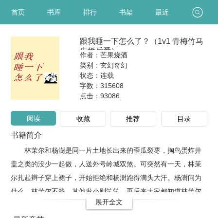
首页
书库
排行
书架
最近
跟我睡一下怎么了？（1v1 青梅竹马
先婚后爱）
作者：芒果烧酒
类别：玄幻奇幻
状态：连载
字数：315608
点击：
93086
阅读
收藏
推荐
目录
书籍简介
林茉尔和杨澍是同一片土地长出来的歪瓜裂枣，掏鸟蛋炸井
盖之类的没少一起做，人送外号岭城双煞。可突然有一天，林茉
尔扎起辫子穿上裙子，开始拒绝和杨澍跑得满头大汗。杨澍问为
什么，林茉尔不答，其他发小则笑笑。再后来大家都知道林茉尔
展开全文
喜欢杨澍，包括杨澍他自己。“跟我睡一下怎么了？”高考结束那天