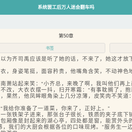
系统罢工后万人迷会翻车吗
第50章
书签
为齐司禹应该是听了她的话，不来了，她这才放
，身姿笔挺，面容矜贵，他嘴角含笑，不动神色地
萧站起来笑：“小齐总，来晚了啊，我叫他们再上
改，大衣衣摆一抖，扫开寒霜：“有事耽搁了，抱
果然，他凤眸眼角染上几分凉薄，皮笑肉不笑道：
我给你准备了一道菜，你来了，正好上。”
张铁架子进来，那张台子很长，铁质的夹子底下
厢像是封起来的湖心亭，四处都是窗，能赏外头的
，我们的大厨会根据各位的口味现烤。”服务生一