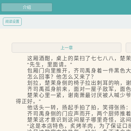
介绍
阅读设置
上一章
这厢酒酣，桌上的菜扫了七七八八，楚茉以
“先生，里面请。”
包厢门向里推开，齐司禹身着一件黑色大衣
怎么回事？他怎么又来了？
划拉，楚茉身侧的椅子拉出刺耳的响，谢南
齐司禹孤身前来，面对一屋子敌军，面色不
楚茉心里一紧，谢南萧最讨厌被人喊少爷，
得正好。”
他话头一转，扬起手拍了拍，笑得张扬：“
齐司禹身侧的门应声而开，两个厨师推着一
楚茉这才意识到这间屋子哪里奇怪，这间包
“这是本店特色，炙烤羊肉，为了保证口感