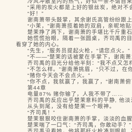
冷风冲散室内的热气，好似一条不请自来
“采用的炭火都是上好的银丝炭，绝对不会
“好！”
谢南萧带头鼓掌，其余谢氏高管纷纷跟上，
“小茉，”谢南萧揽着她的双肩，亲昵地贴她
楚茉挣了两下，谢南萧的手堪比千斤重石
她慌慌抬眼，隔着一张圆桌，齐司禹的目光
看穿了她的内心。
“先生，”服务员提起火枪，“请您点火。”
“不——”楚茉的话被蒙在手掌下，谢南萧站
齐司禹的目光分给他半刻：“我不点又怎样
“不怎么样。”谢南萧挑眉，“只不过，在你
“赌你今天会不会点火。”
“你不点，我就赢了，我赢了，”谢南萧俯下
第44章
电量87% 赌你输了，人我不带了……
齐司禹的反应出乎楚茉意料的平静, 他淡淡
从头到尾，没有给楚茉一个眼神。
“齐司禹！”
楚茉狠狠咬住谢南萧的手掌，淡淡的血腥味
楚茉喘了一口气：“齐司禹，你敢动手？”
齐司禹没看她，他将那杆火枪凑到眼前, 冷