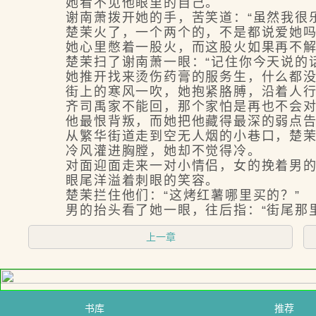
她看不见他眼里的自己。
谢南萧拨开她的手，苦笑道：“虽然我很乐
楚茉火了，一个两个的，不是都说爱她吗
她心里憋着一股火，而这股火如果再不解
楚茉扫了谢南萧一眼：“记住你今天说的话
她推开找来烫伤药膏的服务生，什么都没
街上的寒风一吹，她抱紧胳膊，沿着人行
齐司禹家不能回，那个家怕是再也不会对
他最恨背叛，而她把他藏得最深的弱点告诉
从繁华街道走到空无人烟的小巷口，楚茉
冷风灌进胸膛，她却不觉得冷。
对面迎面走来一对小情侣，女的挽着男的
眼尾洋溢着刺眼的笑容。
楚茉拦住他们：“这烤红薯哪里买的？”
男的抬头看了她一眼，往后指：“街尾那里
上一章
书库
推荐