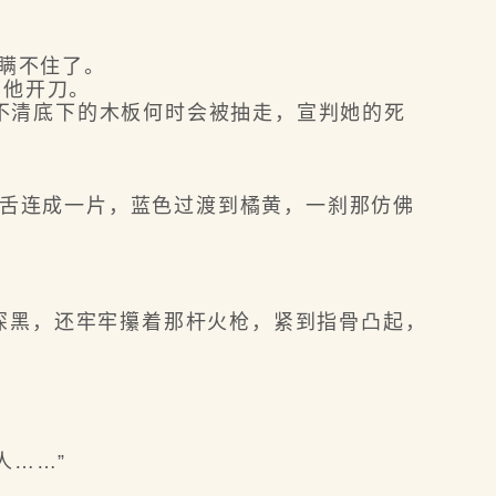
瞒不住了。
向他开刀。
说不清底下的木板何时会被抽走，宣判她的死
火舌连成一片，蓝色过渡到橘黄，一刹那仿佛
黑，还牢牢攥着那杆火枪，紧到指骨凸起，
。
人……”