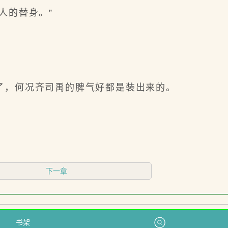
人的替身。”
，何况齐司禹的脾气好都是装出来的。
下一章
书架