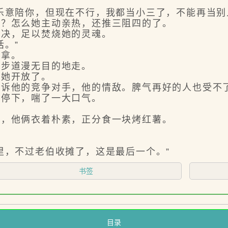
意陪你，但现在不行，我都当小三了，不能再当别
？怎么她主动亲热，还推三阻四的了。
决，足以焚烧她的灵魂。
。”
拿。
步道漫无目的地走。
她开放了。
他的竞争对手，他的情敌。脾气再好的人也受不了
停下，喘了一大口气。
，他俩衣着朴素，正分食一块烤红薯。
，不过老伯收摊了，这是最后一个。”
书签
目录