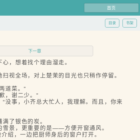
首页
目录
书架
下一章
下心，想着找个理由溜走。
扫视全场，对上楚茉的目光也只稍作停留。
两道菜。”
歉，谢二少。”
“没事，小齐总大忙人，我理解。而且，你来
铺满了银色的炭。
雪景，更重要的是——方便开窗通风。
边介绍，一边把厨师身后的窗户打开。