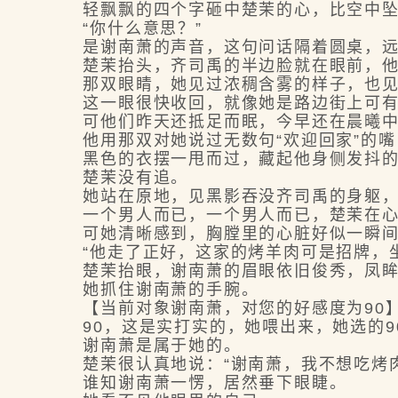
轻飘飘的四个字砸中楚茉的心，比空中坠
“你什么意思？”
是谢南萧的声音，这句问话隔着圆桌，远
楚茉抬头，齐司禹的半边脸就在眼前，他
那双眼睛，她见过浓稠含雾的样子，也见过
这一眼很快收回，就像她是路边街上可有
可他们昨天还抵足而眠，今早还在晨曦中
他用那双对她说过无数句“欢迎回家”的嘴，
黑色的衣摆一甩而过，藏起他身侧发抖的手
楚茉没有追。
她站在原地，见黑影吞没齐司禹的身躯，
一个男人而已，一个男人而已，楚茉在心
可她清晰感到，胸膛里的心脏好似一瞬间
“他走了正好，这家的烤羊肉可是招牌，坐
楚茉抬眼，谢南萧的眉眼依旧俊秀，凤眸
她抓住谢南萧的手腕。
【当前对象谢南萧，对您的好感度为90
90，这是实打实的，她喂出来，她选的9
谢南萧是属于她的。
楚茉很认真地说：“谢南萧，我不想吃烤肉
谁知谢南萧一愣，居然垂下眼睫。