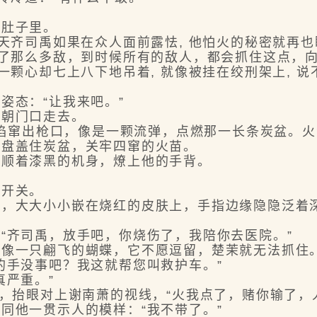
肚子里。
齐司禹如果在众人面前露怯, 他怕火的秘密就再也
了那么多敌，到时候所有的敌人，都会抓住这点，
颗心却七上八下地吊着, 就像被挂在绞刑架上, 
态：“让我来吧。”
朝门口走去。
焰窜出枪口，像是一颗流弹，点燃那一长条炭盆。
铁盘盖住炭盆，关牢四窜的火苗。
顺着漆黑的机身，燎上他的手背。
开关。
大大小小嵌在烧红的皮肤上，手指边缘隐隐泛着深
齐司禹，放手吧，你烧伤了，我陪你去医院。”
像一只翩飞的蝴蝶，它不愿逗留，楚茉就无法抓住
手没事吧？我这就帮您叫救护车。”
严重。”
抬眼对上谢南萧的视线，“火我点了，赌你输了，
他一贯示人的模样：“我不带了。”