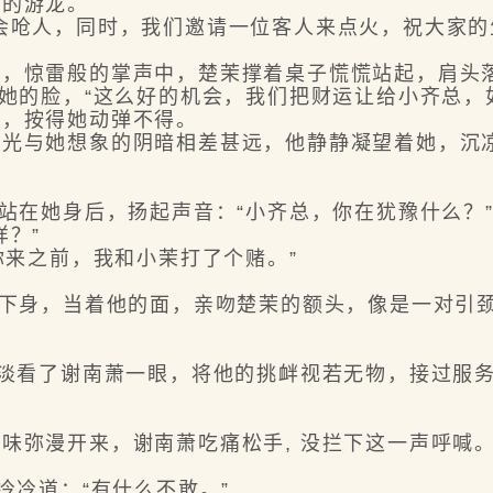
的游龙。
呛人，同时，我们邀请一位客人来点火，祝大家的
惊雷般的掌声中，楚茉撑着桌子慌慌站起，肩头落
的脸，“这么好的机会，我们把财运让给小齐总，
，按得她动弹不得。
与她想象的阴暗相差甚远，他静静凝望着她，沉凉
在她身后，扬起声音：“小齐总，你在犹豫什么？
？”
来之前，我和小茉打了个赌。”
身，当着他的面，亲吻楚茉的额头，像是一对引颈
看了谢南萧一眼，将他的挑衅视若无物，接过服务
弥漫开来，谢南萧吃痛松手, 没拦下这一声呼喊
冷道：“有什么不敢。”