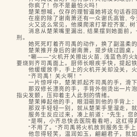
你疯了！你不是最怕火吗！
楚茉想喊，仅存的理智逼她将这句话吞回
在座的除了谢南萧还有一众谢氏高管, 今天
火又这么常见，他摸爬滚打掌控齐家, 树
消息从楚茉嘴里漏出, 结果摆到她面前，一
刑。
她死死盯着齐司禹的动作，换了副温柔的姿
楚茉推开身后的谢南萧，提步绕过圆桌，
“唰——”火机开关擦出火苗, 浅蓝色的火
要烧到齐司禹面上。厨师长眼疾手快，提起
他缓缓放手，手上的火机开关却没关，火
“齐司禹！关火啊！”
一片惊呼中，楚茉抓起齐司禹的手，滑下
那双修长漂亮的手，手背外侧烫出一片泡，
指尖发颤，压抑着主人此刻的情绪。
楚茉捧起他的手，眼泪砸到他的手背上：“
那双手轻轻一别，就从楚茉手里溜走，就
服务生反应过来，凑上前道：“先生，您的
“是啊，小齐总快去医院看看吧，这红得真
“不用了。”齐司禹将火机放到服务生手上，
他忽得轻笑，温润如玉，翩翩君子，就如同