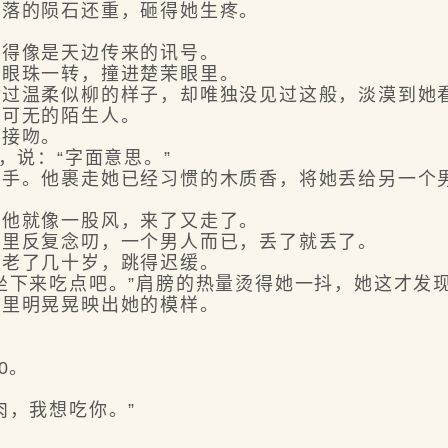
落的陨石还重，砸得她生疼。
得像是天边传来的讯号。
眼珠一转，撞进楚茉眼里。
温柔似柳的样子，却唯独没见过这般，淡漠到她
可无的陌生人。
接吻。
说：“字面意思。”
。他裹走她已经习惯的木质香，将她丢给另一个
他就像一股风，来了又走了。
里反复念叨，一个男人而已，丢了就丢了。
老了几十岁，跳得迟缓。
下来吃点吧。”肩膀的热量烫得她一抖，她这才发
里明晃晃映出她的模样。
】
0。
，我想吃你。”