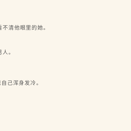
看不清他眼里的她。
男人。
现自己浑身发冷。